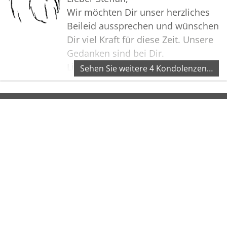
Wir möchten Dir unser herzliches
Beileid aussprechen und wünschen
Dir viel Kraft für diese Zeit. Unsere
Gedanken sind bei Dir.
Liebe Grüße Britta und Volker
Sehen Sie weitere 4 Kondolenzen…
Bilder
Erstellen Sie mit Familie, Freunden
und Bekannten ein gemeinsames
Erinnerungsalbum mit Fotos des
Verstorbenen.