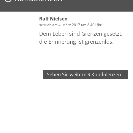
unterhalten! Ich denke immer noch
sehr oft an dich! Du fehlst mir nach
wie vor an allen Ecken und Enden!
Ralf Nielsen
Liebe Grüße dein Peter
schrieb am 4. März 2017 um 8.40 Uhr
Dem Leben sind Grenzen gesetzt,
die Erinnerung ist grenzenlos.
Sehen Sie weitere 9 Kondolenzen…
Bilder