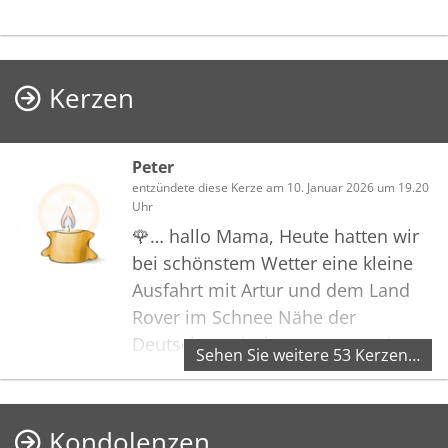
Kerzen
Peter
entzündete diese Kerze am 10. Januar 2026 um 19.20
Uhr
🌹… hallo Mama, Heute hatten wir
bei schönstem Wetter eine kleine
Ausfahrt mit Artur und dem Land
Rover im Schnee Nähe der
Deutsch-Dänischen Grenze! Wir
Sehen Sie weitere 53 Kerzen…
haben uns sehr nett unterhalten
und einige schöne Fotos gemacht.
Wir haben uns auch über dich
Kondolenzen