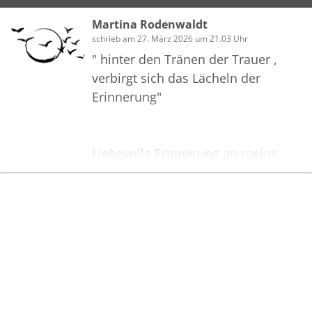
Verwandte, Freunde oder Bekannte
mit Ihnen schöne Erinnerungen
Martina Rodenwaldt
teilen.
schrieb am 27. März 2026 um 21.03 Uhr
" hinter den Tränen der Trauer ,
Wir wünschen Ihnen, trotz der
verbirgt sich das Lächeln der
traurigen Zeit, alles erdenklich
Erinnerung"
Gute.
Liebevolle Erinnerung an meine
Tante und Geburtstagszwilling
bleiben in meinem Herzen.
Bilder
Ihre Familie Erichsen
Erstellen Sie mit Familie, Freunden
und Bekannten ein gemeinsames
Erinnerungsalbum mit Fotos des