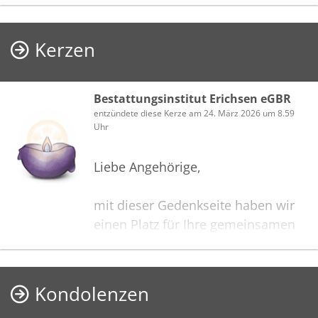
Kerzen
Bestattungsinstitut Erichsen eGBR
entzündete diese Kerze am 24. März 2026 um 8.59
Uhr
Liebe Angehörige,
mit dieser Gedenkseite haben wir
einen Platz für Ihre gemeinsamen
Erinnerungen geschaffen. Mit dem
Anzünden einer Kerze oder dem
Mitteilen von Gedanken in ganz
Kondolenzen
persönlichen Worten können