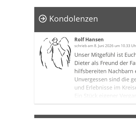
Kondolenzen
Rolf Hansen
schrieb am 8. Juni 2026 um 10.33 Uh
Unser Mitgefühl ist Euc
Dieter als Freund der Fa
hilfsbereiten Nachbarn 
Unvergessen sind die 
und Erlebnisse im Krei
Ein Stück eigener Verga
uns gegangen. Wir danke
Teil unseres Lebens war
Familie Rolf Hansen (Ro
Termine