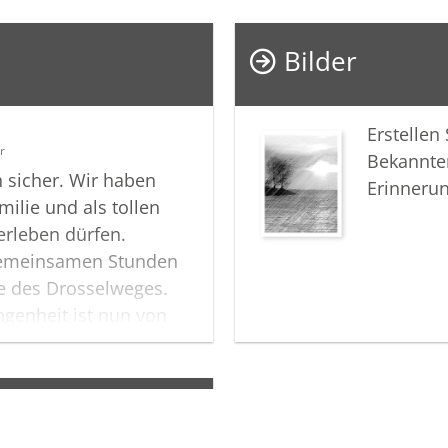
In diesem
zurück u
Bilder
Eltern in
"Winterg
Zigarette.
Erstellen
r
Bekannte
Alles, al
h sicher. Wir haben
Erinneru
Janin
milie und als tollen
erleben dürfen.
gemeinsamen Stunden
se des Drosselweges.
ngenheit ist nun von
n Dieter das er ein
.
si und Helmut)