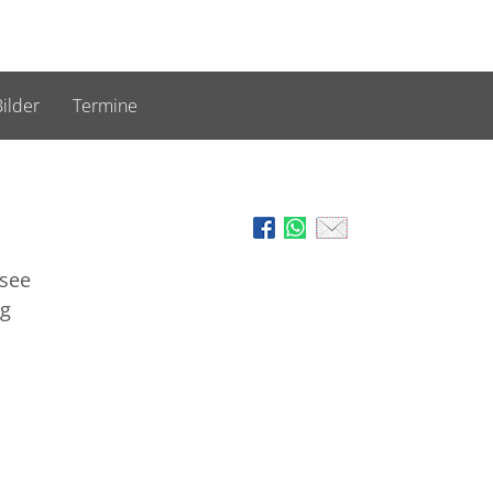
ilder
Termine
rsee
rg