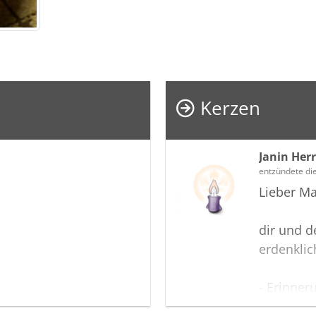
Kerzen
Janin Herr
entzündete di
Lieber Ma
dir und d
erdenklic
- Erinner
gehen nie