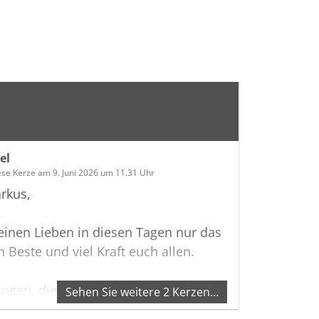
el
ese Kerze am 9. Juni 2026 um 11.31 Uhr
rkus,
einen Lieben in diesen Tagen nur das
h Beste und viel Kraft euch allen.
ungen, die unser Herz berühren,
Sehen Sie weitere 2 Kerzen…
mals verloren. -