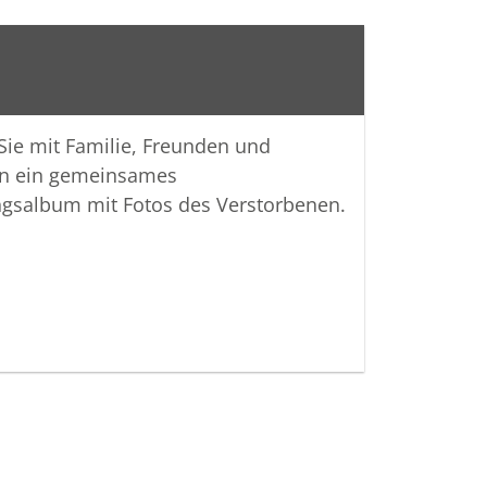
 Sinne denke ich an dich und die Zeit
nd an so einige Momente mit deinen
 eurer alten Küche oder eurem
arten" bei einer gemeinsamen
 Wie das halt so war früher. :-)
 Sie mit Familie, Freunden und
n ein gemeinsames
les Liebe und aufrichtige Grüße,
ngsalbum mit Fotos des Verstorbenen.