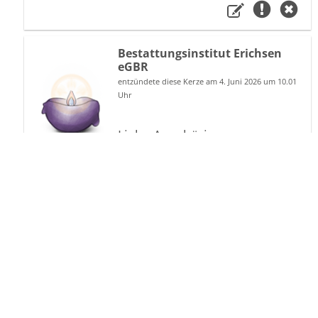
Bestattungsinstitut Erichsen
eGBR
entzündete diese Kerze am 4. Juni 2026 um 10.01
Uhr
Liebe Angehörige,
mit dieser Gedenkseite haben
wir einen Platz für Ihre
gemeinsamen Erinnerungen
geschaffen. Mit dem
Anzünden einer Kerze oder
dem Mitteilen von Gedanken
in ganz persönlichen Worten
können Verwandte, Freunde