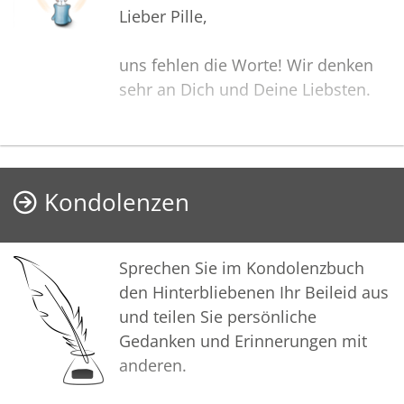
Lieber Pille,
uns fehlen die Worte! Wir denken
sehr an Dich und Deine Liebsten.
Jana, Mirco und Susan: Fühlt Euch
gedrückt von uns. Wir wünschen
Euch viel Kraft und Zuversicht.
Kondolenzen
Ein letzter Gruß von uns aus
Wiemersdorf
Sprechen Sie im Kondolenzbuch
Stephie, Stefan und Marvin
den Hinterbliebenen Ihr Beileid aus
und teilen Sie persönliche
Gedanken und Erinnerungen mit
anderen.